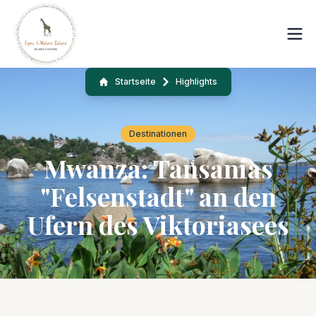
Startseite
Highlights
Destinationen
Mwanza: Tansanias
"Felsenstadt" an den
Ufern des Viktoriasees