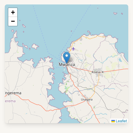
+
−
Leaflet