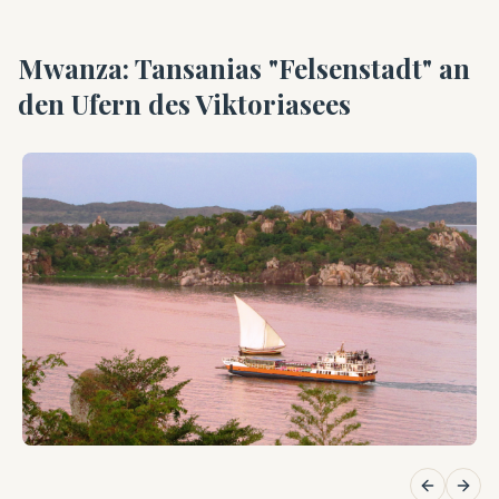
Mwanza: Tansanias "Felsenstadt" an
den Ufern des Viktoriasees
Previous 
Next