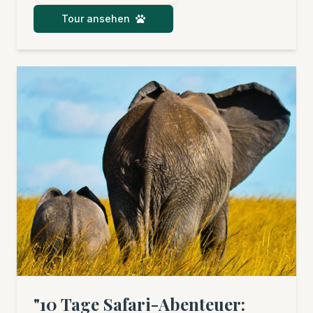
Weltkulturerbe Stone Town auf Sansibar.
Tour ansehen
Abgerundet wird Ihr Abenteuer durch
erholsame Tage an den weißen Sandstränden
der Gewürzinsel.
"10 Tage Safari-Abenteuer: