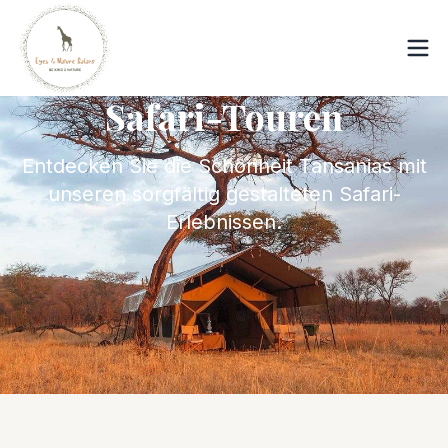
Safari-Touren
Entdecken Sie die Schönheit Tansanias mit
unseren sorgfältig gestalteten Safari-
Erlebnissen.