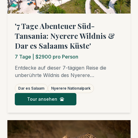
'7 Tage Abenteuer Süd-
Tansania: Nyerere Wildnis &
Dar es Salaams Küste'
7
Tage
| $2900 pro Person
Entdecke auf dieser 7-tägigen Reise die
unberührte Wildnis des Nyerere
Nationalparks, dem größten Nationalpark
Dar es Salaam
Nyerere Nationalpark
Afrikas und UNESCO-Welterbe. Erlebe
Pirschfahrten, eine unvergessliche
Tour ansehen
Bootssafari auf dem Rufiji-Fluss und eine
spannende Walking Safari. Anschließend
entspannst Du an den Stränden von Dar es
Salaam. Ein echtes Abenteuer abseits der
ausgetretenen Pfade!