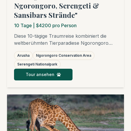
Ngorongoro, Serengeti &
Sansibars Strände"
10
Tage
| $4200 pro Person
Diese 10-tägige Traumreise kombiniert die
weltberühmten Tierparadiese Ngorongoro
Krater und Serengeti Nationalpark mit
Arusha
Ngorongoro Conservation Area
erholsamen Tagen an den weißen
Sandstränden von Sansibar. Erleben Sie die
Serengeti Nationalpark
"Big Five", die Große Migration (saisonal) und
Tour ansehen
die faszinierende Kultur Tansanias, bevor Sie
die Seele baumeln lassen.