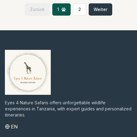
unvergessliches Abenteuer erwartet Dich,
Zurück
1
2
Weiter
vollgepackt mit Tierbeobachtungen,
kulturellen Einblicken und purer
Entspannung.
Eyes 4 Nature Safaris offers unforgettable wildlife
experiences in Tanzania, with expert guides and personalized
itineraries.
EN