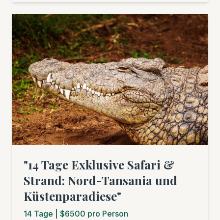
Genuss, ideal für Familien, Hochzeitsreisende,
Einzelgäste oder Freundesgruppen. Es ist eine
fantastische Kombination für alle, die
Wildsafari, Wandern und Strand verbinden
möchten. (Hinweis: Der Basispreis von $7.350
gilt für einen Einzelreisenden. Der Preis pro
Person sinkt bei mehreren Teilnehmern. Bitte
kontaktieren Sie uns für ein individuelles
Angebot.)
"14 Tage Exklusive Safari &
Strand: Nord-Tansania und
Küstenparadiese"
14
Tage
| $6500 pro Person