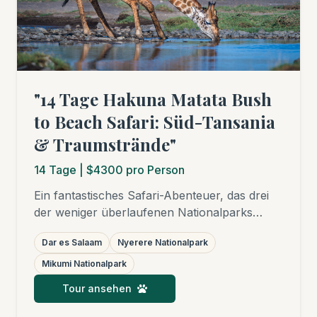
"14 Tage Hakuna Matata Bush
to Beach Safari: Süd-Tansania
& Traumstrände"
14
Tage
| $4300 pro Person
Ein fantastisches Safari-Abenteuer, das drei
der weniger überlaufenen Nationalparks
Tansanias umfasst: den Nyerere
Dar es Salaam
Nyerere Nationalpark
Nationalpark, den Mikumi Nationalpark und
den Udzungwa Mountains Nationalpark,
Mikumi Nationalpark
gefolgt von herrlichen Stränden auf Sansibar,
Tour ansehen
Pemba, Mafia oder an der Küste von Dar es
Salaam. Dieses Safari-Erlebnis ist ein wahrer