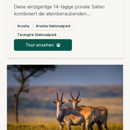
Diese einzigartige 14-tägige private Safari
kombiniert die atemberaubenden
Nationalparks Nordtansanias – Arusha
Arusha
Arusha Nationalpark
Nationalpark, Tarangire, Ngorongoro Krater
und die weltberühmte Serengeti – mit
Tarangire Nationalpark
anschließender Erholung an den feinsten
Tour ansehen
weißen Sandstränden von Sansibar, Pemba,
Mafia oder Pangani. Ideal für Familien,
Hochzeitsreisende, Freunde,
Vogelbeobachter und Fotografen.