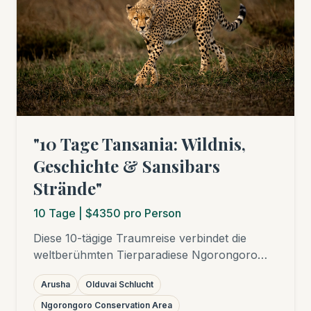
"10 Tage Tansania: Wildnis,
Geschichte & Sansibars
Strände"
10
Tage
| $4350 pro Person
Diese 10-tägige Traumreise verbindet die
weltberühmten Tierparadiese Ngorongoro
Krater und Serengeti Nationalpark mit
Arusha
Olduvai Schlucht
faszinierenden historischen Stätten wie der
Olduvai-Schlucht und dem UNESCO-
Ngorongoro Conservation Area