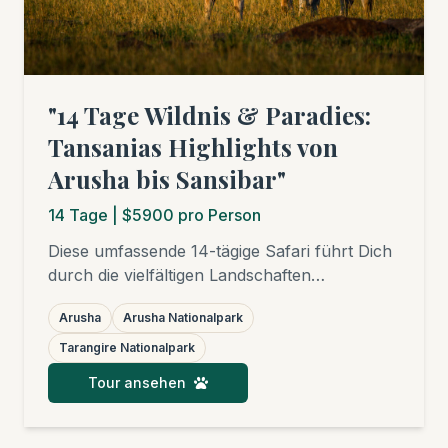
"14 Tage Wildnis & Paradies:
Tansanias Highlights von
Arusha bis Sansibar"
14
Tage
| $5900 pro Person
Diese umfassende 14-tägige Safari führt Dich
durch die vielfältigen Landschaften
Nordtansanias – vom üppigen Arusha
Arusha
Arusha Nationalpark
Nationalpark über das elefantenreiche
Tarangire, den atemberaubenden
Tarangire Nationalpark
Ngorongoro Krater bis in die legendäre
Tour ansehen
Serengeti mit ihren zentralen und nördlichen
Regionen. Anschließend fliegst Du zur
Erholung an die Traumstrände Sansibars. Ein