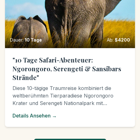
Dauer
:
10
Tage
Ab
:
$
4200
"10 Tage Safari-Abenteuer:
Ngorongoro, Serengeti & Sansibars
Strände"
Diese 10-tägige Traumreise kombiniert die
weltberühmten Tierparadiese Ngorongoro
Krater und Serengeti Nationalpark mit
erholsamen Tagen an den weißen
Details Ansehen
→
Sandstränden von Sansibar. Erleben Sie die
"Big Five", die Große Migration (saisonal) und
die faszinierende Kultur Tansanias, bevor Sie die