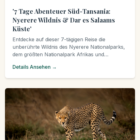
'7 Tage Abenteuer Süd-Tansania:
Nyerere Wildnis & Dar es Salaams
Küste'
Entdecke auf dieser 7-tägigen Reise die
unberührte Wildnis des Nyerere Nationalparks,
dem größten Nationalpark Afrikas und
UNESCO-Welterbe. Erlebe Pirschfahrten, eine
Details Ansehen
→
unvergessliche Bootssafari auf dem Rufiji-Fluss
und eine spannende Walking Safari.
Anschließend entspannst Du an den Stränden
von Dar es Salaam. Ein echtes Abenteuer
abseits der ausgetretenen Pfade!