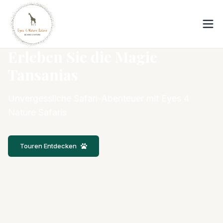
Erleben Sie die Magie
Tansanias
Unvergessliche Safari-Abenteuer mit Eyes 4
Nature Safaris
Touren Entdecken