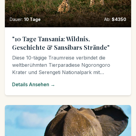
Dauer
:
10
Tage
Ab
:
$
4350
"10 Tage Tansania: Wildnis,
Geschichte & Sansibars Strände"
Diese 10-tägige Traumreise verbindet die
weltberühmten Tierparadiese Ngorongoro
Krater und Serengeti Nationalpark mit
faszinierenden historischen Stätten wie der
Details Ansehen
→
Olduvai-Schlucht und dem UNESCO-
Weltkulturerbe Stone Town auf Sansibar.
Abgerundet wird Ihr Abenteuer durch
erholsame Tage an den weißen Sandstränden
der Gewürzinsel.