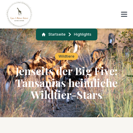
Startseite
Highlights
Wildtiere
Jenseits der Big Five:
Tansanias heimliche
Wildtier-Stars