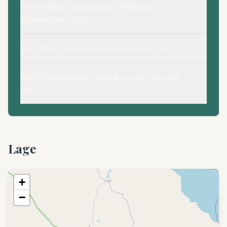
Ist es üblich, Afrikanische Wildhunde in
Tansania zu sehen?
Wie sichtet man am besten einen Serval?
Sind Honigdachse wirklich so zäh, wie man
sagt?
Lage
+
−