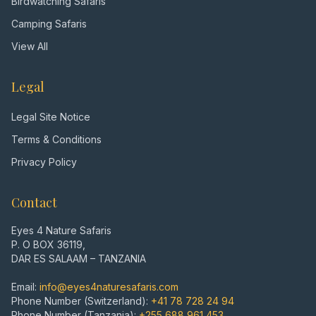
Birdwatching Safaris
Camping Safaris
View All
Legal
Legal Site Notice
Terms & Conditions
Privacy Policy
Contact
Eyes 4 Nature Safaris
P. O BOX 36119,
DAR ES SALAAM – TANZANIA
Email:
info@eyes4naturesafaris.com
Phone Number (Switzerland):
+41 78 728 24 94
Phone Number (Tanzania):
+255 688 961 453