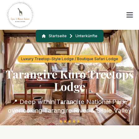
Startseite
Unterkünfte
Luxury Treetop-Style Lodge / Boutique Safari Lodge
Tarangire Kuro Treetops
Lodge
📍 Deep within Tarangire National Park,
overlooking Tarangire River & Silale Valley
★
★
★
★
★