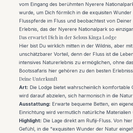
vom Eingang des berühmten Nyerere Nationalparks (
wurde, um Dich förmlich in die exquisiten Wunder
Flusspferde im Fluss und beobachtest von Deiner V
Erlebnis, das der Nyerere Nationalpark so einzigar
Das erwartet Dich in der Selous Kinga Lodge
Hier bist Du wirklich mitten in der Wildnis, aber 
unschätzbarer Vorteil, denn der Fluss ist die Lebe
intensives Naturerlebnis zu ermöglichen, ohne das
Bootssafaris hier gehören zu den besten Erlebnis
Deine Unterkunft
Art:
Die Lodge bietet wahrscheinlich komfortable Ch
wird darauf abzielen, sich harmonisch in die Natu
Ausstattung:
Erwarte bequeme Betten, ein eigenes
Einrichtung wird vermutlich natürliche Materialie
Highlight:
Die Lage direkt am Rufiji-Fluss. Von hi
Gefühl, in die "exquisiten Wunder der Natur eingeh