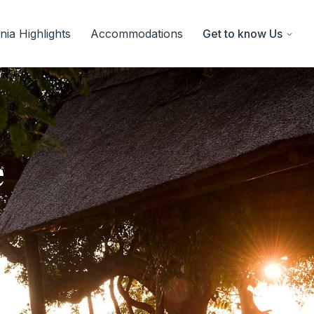
ia Highlights
Accommodations
Get to know Us
e