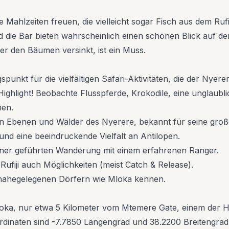
 Mahlzeiten freuen, die vielleicht sogar Fisch aus dem Rufi
nd die Bar bieten wahrscheinlich einen schönen Blick auf de
r den Bäumen versinkt, ist ein Muss.
unkt für die vielfältigen Safari-Aktivitäten, die der Nyere
ighlight! Beobachte Flusspferde, Krokodile, eine unglaublic
men.
en Ebenen und Wälder des Nyerere, bekannt für seine gro
nd eine beeindruckende Vielfalt an Antilopen.
iner geführten Wanderung mit einem erfahrenen Ranger.
 Rufiji auch Möglichkeiten (meist Catch & Release).
nahegelegenen Dörfern wie Mloka kennen.
Mloka, nur etwa 5 Kilometer vom Mtemere Gate, einem der 
oordinaten sind -7.7850 Längengrad und 38.2200 Breitengrad