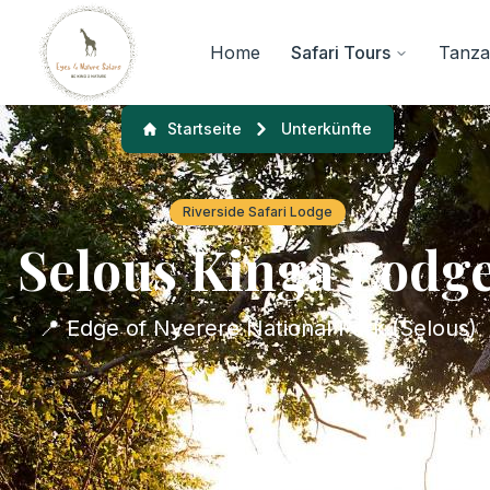
Home
Safari Tours
Tanzan
Startseite
Unterkünfte
Riverside Safari Lodge
Selous Kinga Lodg
📍 Edge of Nyerere National Park (Selous)