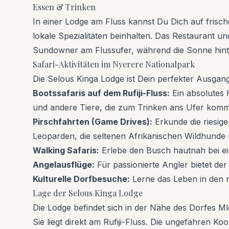
Essen & Trinken
In einer Lodge am Fluss kannst Du Dich auf frische
lokale Spezialitäten beinhalten. Das Restaurant u
Sundowner am Flussufer, während die Sonne hinte
Safari-Aktivitäten im Nyerere Nationalpark
Die Selous Kinga Lodge ist Dein perfekter Ausgangsp
Bootssafaris auf dem Rufiji-Fluss:
Ein absolutes H
und andere Tiere, die zum Trinken ans Ufer kom
Pirschfahrten (Game Drives):
Erkunde die riesig
Leoparden, die seltenen Afrikanischen Wildhunde u
Walking Safaris:
Erlebe den Busch hautnah bei e
Angelausflüge:
Für passionierte Angler bietet der
Kulturelle Dorfbesuche:
Lerne das Leben in den 
Lage der Selous Kinga Lodge
Die Lodge befindet sich in der Nähe des Dorfes 
Sie liegt direkt am Rufiji-Fluss. Die ungefähren K