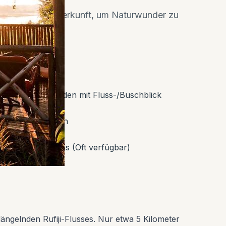
 gestaltete Unterkunft, um Naturwunder zu
Private Veranden mit Fluss-/Buschblick
✓
Loungebereich
✓
Walking Safaris (Oft verfügbar)
✓
längelnden Rufiji-Flusses. Nur etwa 5 Kilometer