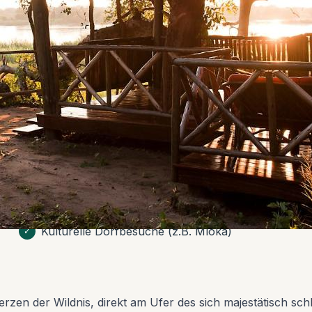
erz am Rufiji-Fluss, 5km vom Nyerere NP. Sorgfältig
Eigene Badezimmer
✓
Swimmingpool
✓
Geführte Pirschfahrten im Nyerere NP
✓
Kulturelle Dorfbesuche (z.B. Mloka)
✓
rzen der Wildnis, direkt am Ufer des sich majestätisch sch