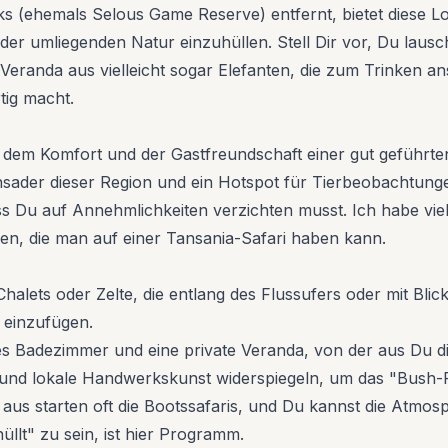
ehemals Selous Game Reserve) entfernt, bietet diese Lodge
 der umliegenden Natur einzuhüllen. Stell Dir vor, Du lau
eranda aus vielleicht sogar Elefanten, die zum Trinken an
tig macht.
mit dem Komfort und der Gastfreundschaft einer gut geführten
nsader dieser Region und ein Hotspot für Tierbeobachtungen.
s Du auf Annehmlichkeiten verzichten musst. Ich habe viel
sen, die man auf einer Tansania-Safari haben kann.
alets oder Zelte, die entlang des Flussufers oder mit Blick
r einzufügen.
 Badezimmer und eine private Veranda, von der aus Du die
n und lokale Handwerkskunst widerspiegeln, um das "Bush-F
er aus starten oft die Bootssafaris, und Du kannst die Atmo
üllt" zu sein, ist hier Programm.