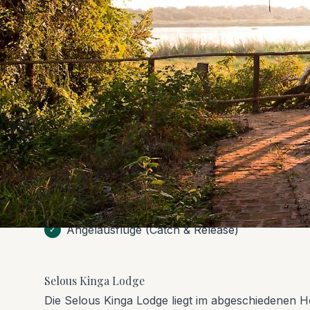
Selous Kinga Lodge: Abgeschiedenes Wildnis-H
umarmen. Dein Süd-Tansania-Refugium!
Ausstattung
Chalets/Zelte am Flussufer
✓
Restaurant & Bar (Wahrscheinlich mit
✓
Flussblick)
Bootssafaris auf dem Rufiji-Fluss
✓
Angelausflüge (Catch & Release)
✓
Selous Kinga Lodge
Die Selous Kinga Lodge liegt im abgeschiedenen He