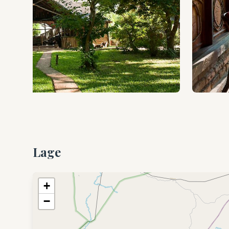
Lage
+
−