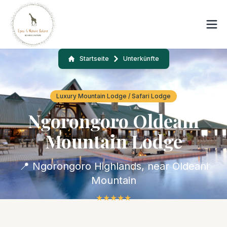
Startseite
Unterkünfte
Luxury Mountain Lodge / Safari Lodge
Ngorongoro Oldeani
Mountain Lodge
📍 Ngorongoro Highlands, near Oldeani
Mountain
★
★
★
★
★