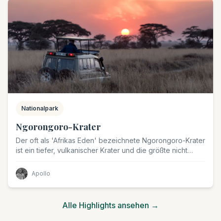
Nationalpark
Ngorongoro-Krater
Der oft als 'Afrikas Eden' bezeichnete Ngorongoro-Krater
ist ein tiefer, vulkanischer Krater und die größte nicht
geflutete und ununterbrochene Caldera der Welt. Dieses
UNESCO-Weltkulturerbe beherbergt eine unglaubliche
Apollo
Konzentration von Wildtieren, darunter die höchste Dichte
an Löwen und viele gefährdete schwarze Nashörner.
Alle Highlights ansehen
→