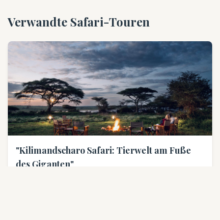
Verwandte Safari-Touren
"Kilimandscharo Safari: Tierwelt am Fuße
des Giganten"
5
Tage
| $2100 pro Person