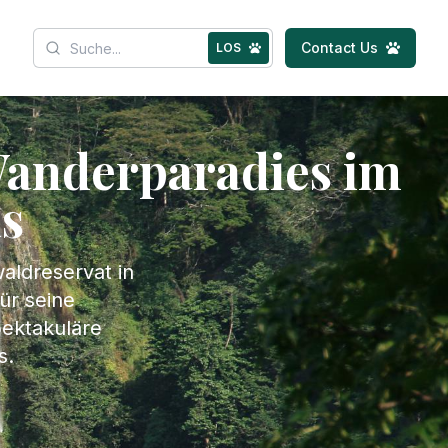
Contact Us
LOS
Wanderparadies im
s
aldreservat in
ür seine
pektakuläre
s.