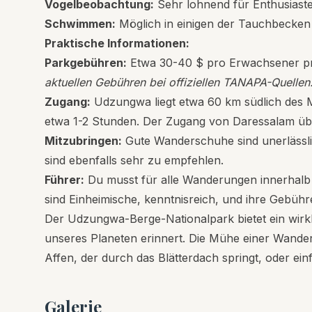
Vogelbeobachtung:
Sehr lohnend für Enthusiaste
Schwimmen:
Möglich in einigen der Tauchbecken d
Praktische Informationen:
Parkgebühren:
Etwa 30-40 $ pro Erwachsener pro
aktuellen Gebühren bei offiziellen TANAPA-Quellen
Zugang:
Udzungwa liegt etwa 60 km südlich des Mi
etwa 1-2 Stunden. Der Zugang von Daressalam übe
Mitzubringen:
Gute Wanderschuhe sind unerlässlic
sind ebenfalls sehr zu empfehlen.
Führer:
Du musst für alle Wanderungen innerhalb d
sind Einheimische, kenntnisreich, und ihre Gebüh
Der Udzungwa-Berge-Nationalpark bietet ein wirklic
unseres Planeten erinnert. Die Mühe einer Wander
Affen, der durch das Blätterdach springt, oder einf
Galerie