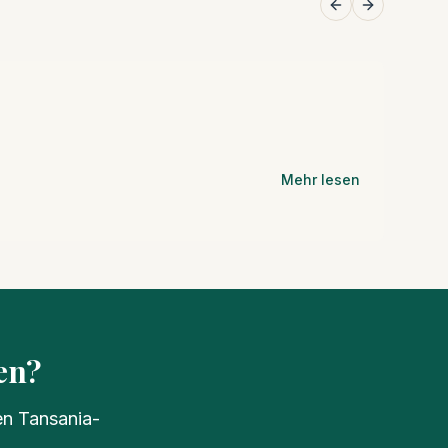
Previous slide
Next slide
Mehr lesen
en?
en Tansania-