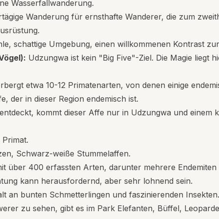
eine Wasserfallwanderung.
tägige Wanderung für ernsthafte Wanderer, die zum zweith
ausrüstung.
ühle, schattige Umgebung, einen willkommenen Kontrast zu
Vögel):
Udzungwa ist kein "Big Five"-Ziel. Die Magie liegt hi
rbergt etwa 10-12 Primatenarten, von denen einige endemis
, der in dieser Region endemisch ist.
entdeckt, kommt dieser Affe nur in Udzungwa und einem k
 Primat.
zen, Schwarz-weiße Stummelaffen.
it über 400 erfassten Arten, darunter mehrere Endemite
tung kann herausfordernd, aber sehr lohnend sein.
falt an bunten Schmetterlingen und faszinierenden Insekten
rer zu sehen, gibt es im Park Elefanten, Büffel, Leoparde