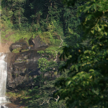
ten Menschen mit tansanischen Safaris verbinden.
 Eastern Arc Mountains sind – einer Kette, die
wird. Hier tauscht man das Pirschfahrzeug gegen
 Rascheln von Affen im Blätterdach. Es ist ein
tzen wissen. Ich sage den Leuten immer, wenn ihr
hmteste Wanderweg des Parks – eine mehrstufige
 mindestens einen halben Tag dafür ein, oder
h ist, da sie unglaublich kenntnisreich über Flora
ten. Ein bis zwei volle Wandertage hier sind eine
ten Stummelaffen oder den Sanje-Mangaben zu