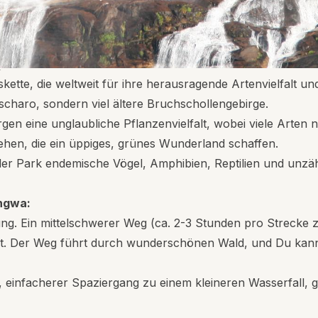
t zu finden sind.
pot
gskette, die weltweit für ihre herausragende Artenvielfalt
dscharo, sondern viel ältere Bruchschollengebirge.
 eine unglaubliche Pflanzenvielfalt, wobei viele Arten n
en, die ein üppiges, grünes Wunderland schaffen.
r Park endemische Vögel, Amphibien, Reptilien und unzäh
ngwa:
ng. Ein mittelschwerer Weg (ca. 2-3 Stunden pro Strecke 
rt. Der Weg führt durch wunderschönen Wald, und Du kan
, einfacherer Spaziergang zu einem kleineren Wasserfall, g