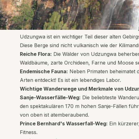
entdecken – Affen, die nirgendwo sonst auf der Wel
Die Eastern Arc Mountains – Ein Biodiversitäts-Hots
Udzungwa ist ein wichtiger Teil dieser alten Gebir
Diese Berge sind nicht vulkanisch wie der Kiliman
Reiche Flora:
Die Wälder von Udzungwa beherbergen
Waldbäume, zarte Orchideen, Farne und Moose seh
Endemische Fauna:
Neben Primaten beheimatet de
Arten entdeckt! Es ist ein lebendiges Labor.
Wichtige Wanderwege und Merkmale von Udzu
Sanje-Wasserfälle-Weg:
Die beliebteste Wanderu
den spektakulären 170 m hohen Sanje-Fällen füh
von oben ist atemberaubend.
Prince Bernhard's Wasserfall-Weg:
Ein kürzerer
Fitness.