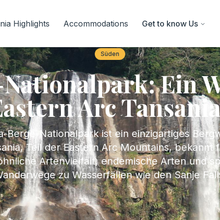
ia Highlights
Accommodations
Get to know Us
Süden
ationalpark: Ein 
Eastern Arc Tansania
Berge-Nationalpark ist ein einzigartiges Bergw
ania, Teil der Eastern Arc Mountains, bekannt f
nliche Artenvielfalt, endemische Arten und s
anderwege zu Wasserfällen wie den Sanje Fall