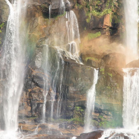
seits der klassischen Savannenlandschaften, die die meis
uchen in uralte, nebelverhangene Regenwälder, die Teil der
ischen Arten oft als die "Galapagos Afrikas" bezeichnet 
lt von den Geräuschen unsichtbarer Insekten, Vögel und dem
nd die komplizierten Details eines Waldökosystems zu schä
as spüren wollt, dann geht nach Udzungwa.
-Wasserfällen wandern.
Es ist aus gutem Grund der berü
 stürzt, mit Becken, in denen Du schwimmen kannst. Plane
enötigst einen Park-Ranger, der Dich führt, was fantastisc
fen; Udzungwa ist ein Hotspot mit mehreren endemischen Ar
urs. Meine persönliche Freude hier ist es, den Iringa Ro