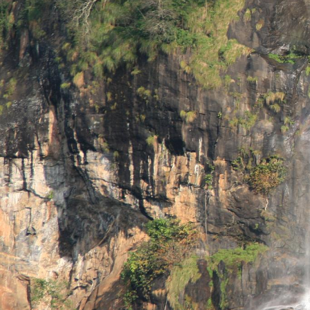
Der Udzungwa-Berge-Nationalpark ist eine Welt ab
Hier geht es um vertikale Abenteuer, um das Einta
wegen ihrer unglaublichen Konzentration an endem
Wanderschuhe. Die Luft ist kühl und feucht, erfül
Park für diejenigen, die gerne zu Fuß erkunden u
das wahre, uralte Herz der Artenvielfalt Tansani
Apollos Empfehlung
Für Udzungwa musst Du unbedingt zu den Sanje
Kaskade, die Hunderte von Metern durch den Wald
einen ganzen Tag, um es wirklich zu genießen. Du b
und Fauna sind. Halte die Augen nach Primaten of
großartige Ergänzung zu jeder Safari im Südrundk