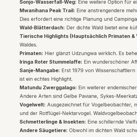
Sonjo-Wasserfall-Weg:
Eine weitere Option für 
Mwanihana Peak Trail:
Eine anstrengendere mehr
Dies erfordert eine richtige Planung und Camping
Wald-Blätterdach:
Der dichte Wald bietet eine k
Tierische Highlights (Hauptsächlich Primaten & 
Waldes.
Primaten:
Hier glänzt Udzungwa wirklich. Es behe
Iringa Roter Stummelaffe:
Ein wunderschöner Affe
Sanje-Mangabe:
Erst 1979 von Wissenschaftlern 
ist ein echtes Highlight.
Matundu Zwerggalago:
Ein weiterer endemischer
Andere Arten sind Gelbe Paviane, Sykes-Meerkat
Vogelwelt:
Ausgezeichnet für Vogelbeobachter, m
und der Rotflügel-Nektarvogel. Waldvogelbeobach
Schmetterlinge & Insekten:
Eine schillernde Viel
Andere Säugetiere:
Obwohl im dichten Wald schwe