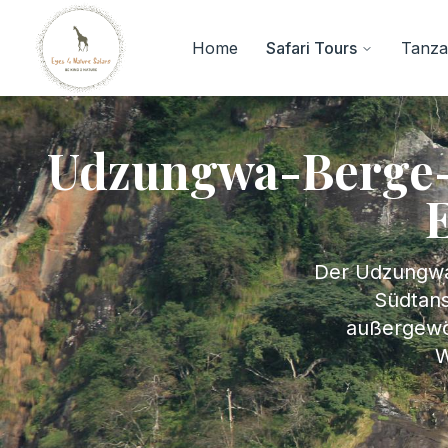
Home
Safari Tours
Tanzan
Udzungwa-Berge-N
Der Udzungwa-
Südtans
außergewöh
W