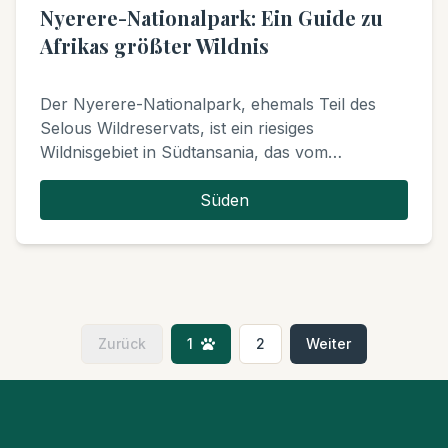
Nyerere-Nationalpark: Ein Guide zu
Afrikas größter Wildnis
Der Nyerere-Nationalpark, ehemals Teil des
Selous Wildreservats, ist ein riesiges
Wildnisgebiet in Südtansania, das vom
mächtigen Rufiji-Fluss dominiert wird. Er bietet
einzigartige Safari-Erlebnisse wie Bootsfahrten,
Süden
Wandersafaris und ist ein Schutzgebiet für
Afrikanische Wildhunde.
Zurück
1
2
Weiter