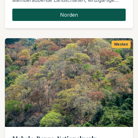
atemberaubende Landschaften, einzigartige
Wildtiere wie baumkletternde Löwen und einen
lebendigen Sodasee, der Tausende von
Norden
Flamingos anzieht. Es ist ein kompakter Park mit
vielfältigen Ökosystemen.
Westen