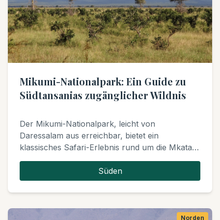
Mikumi-Nationalpark: Ein Guide zu
Südtansanias zugänglicher Wildnis
Der Mikumi-Nationalpark, leicht von
Daressalam aus erreichbar, bietet ein
klassisches Safari-Erlebnis rund um die Mkata-
Schwemmebene, die oft mit der Serengeti
verglichen wird. Er ist bekannt für zuverlässige
Süden
Großwildsichtungen und eine reiche Vogelwelt.
Norden