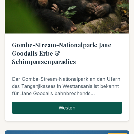
Gombe-Stream-Nationalpark: Jane
Goodalls Erbe &
Schimpansenparadies
Der Gombe-Stream-Nationalpark an den Ufern
des Tanganjikasees in Westtansania ist bekannt
für Jane Goodalls bahnbrechende
Schimpansenforschung. Dieser kleine Park
bietet außergewöhnliche Möglichkeiten zum
Westen
Schimpansen-Trekking und zur Erkundung
vielfältiger Waldlebensräume.