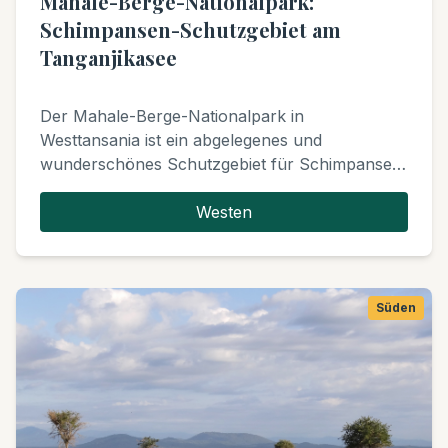
Mahale-Berge-Nationalpark:
Schimpansen-Schutzgebiet am
Tanganjikasee
Der Mahale-Berge-Nationalpark in
Westtansania ist ein abgelegenes und
wunderschönes Schutzgebiet für Schimpansen
vor der atemberaubenden Kulisse bewaldeter
Berge, die in das klare Wasser des
Westen
Tanganjikasees abfallen. Er bietet
unvergleichliche Primatenbegegnungen und ein
echtes Wildniserlebnis.
Süden