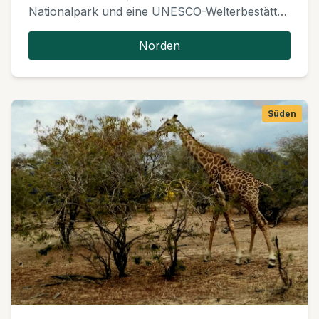
Nationalpark und eine UNESCO-Welterbestätte.
Als Heimat der spektakulären Großen Migration
und mit ganzjähriger Wildtierbeobachtung bietet
Norden
dieses riesige Ökosystem auf 14.750 km²
verschiedene Lebensräume, die eine
außergewöhnliche Konzentration von Wildtieren
beherbergen.
Süden